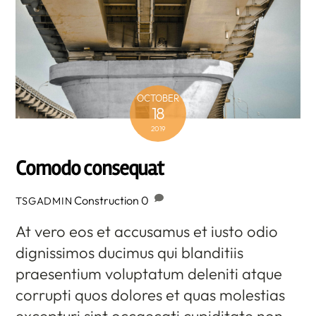
OCTOBER
18
2019
Comodo consequat
Construction
0
TSGADMIN
At vero eos et accusamus et iusto odio
dignissimos ducimus qui blanditiis
praesentium voluptatum deleniti atque
corrupti quos dolores et quas molestias
excepturi sint occaecati cupiditate non